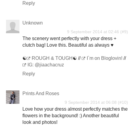
Reply
Unknown
9 September 2014 at 02:46
The scenery went perfectly with your dress +
clutch bag! Love this. Beautiful as always ♥
☯
ROUGH & TOUGH
☯ //
I`m on Bloglovin!
//
IG: @jiaachacruz
Reply
Prints And Roses
9 September 2014 at 06:08
Love how your dress almost perfectly matches the
flowers in the background! :) Another beautiful
look and photos!