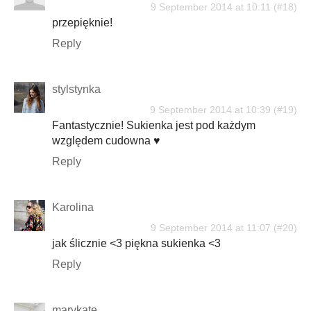
9 September 2014 at 10:11
przepięknie!
Reply
stylstynka
9 September 2014 at 10:39
Fantastycznie! Sukienka jest pod każdym
względem cudowna ♥
Reply
Karolina
9 September 2014 at 11:07
jak ślicznie <3 piękna sukienka <3
Reply
marykate