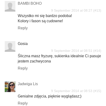
BAMBI BOHO
9 September 2014 at 08:27
Wszystko mi się bardzo podoba!
Kolory i fason są cudowne!
Reply
Gosia
9 September 2014 at 08:51
Śliczna masz fryzurę, sukienka idealnie Ci pasuje
jestem zachwycona
Reply
Jadwiga Lis
9 September 2014 at 08:53
Genialne zdjęcia, pięknie wyglądasz;)
Reply