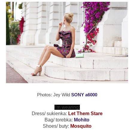
Photos: Jey Wild
SONY a6000
I'm wearing:
Dress/ sukienka:
Let Them Stare
Bag/ torebka:
Mohito
Shoes/ buty:
Mosquito