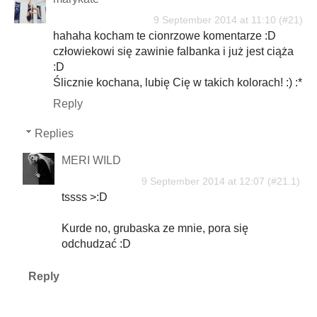
9 September 2014 at 11:10
hahaha kocham te cionrzowe komentarze :D
człowiekowi się zawinie falbanka i już jest ciąża
:D
Ślicznie kochana, lubię Cię w takich kolorach! :) :*
Reply
Replies
MERI WILD
9 September 2014 at 12:07
tssss >:D
Kurde no, grubaska ze mnie, pora się
odchudzać :D
Reply