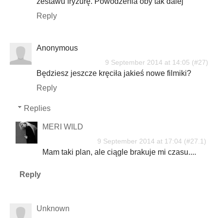
zestawu fryzurę. Powodzenia oby tak dalej
Reply
Anonymous
9 September 2014 at 14:05
Będziesz jeszcze kręciła jakieś nowe filmiki?
Reply
Replies
MERI WILD
9 September 2014 at 17:04
Mam taki plan, ale ciągle brakuje mi czasu....
Reply
Unknown