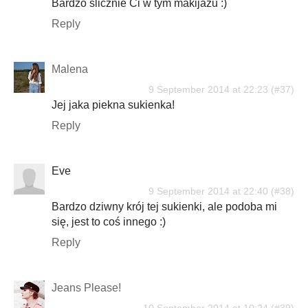
Bardzo ślicznie Ci w tym makijażu :)
Reply
Malena
9 September 2014 at 22:23
Jej jaka piekna sukienka!
Reply
Eve
9 September 2014 at 22:40
Bardzo dziwny krój tej sukienki, ale podoba mi
się, jest to coś innego :)
Reply
Jeans Please!