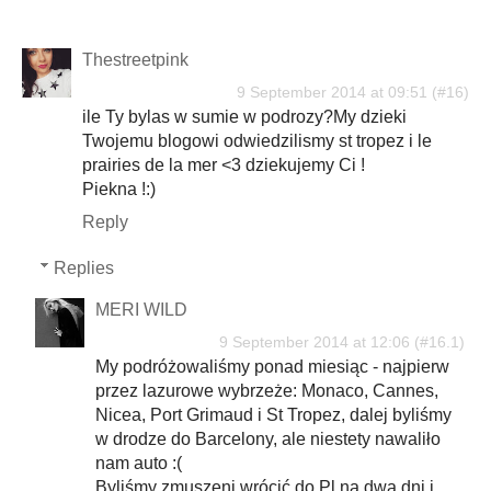
Thestreetpink
9 September 2014 at 09:51
ile Ty bylas w sumie w podrozy?My dzieki
Twojemu blogowi odwiedzilismy st tropez i le
prairies de la mer <3 dziekujemy Ci !
Piekna !:)
Reply
Replies
MERI WILD
9 September 2014 at 12:06
My podróżowaliśmy ponad miesiąc - najpierw
przez lazurowe wybrzeże: Monaco, Cannes,
Nicea, Port Grimaud i St Tropez, dalej byliśmy
w drodze do Barcelony, ale niestety nawaliło
nam auto :(
Byliśmy zmuszeni wrócić do Pl na dwa dni i