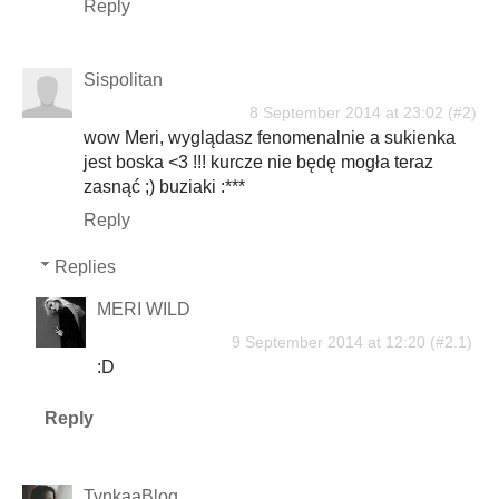
Reply
Sispolitan
8 September 2014 at 23:02
wow Meri, wyglądasz fenomenalnie a sukienka
jest boska <3 !!! kurcze nie będę mogła teraz
zasnąć ;) buziaki :***
Reply
Replies
MERI WILD
9 September 2014 at 12:20
:D
Reply
TynkaaBlog.