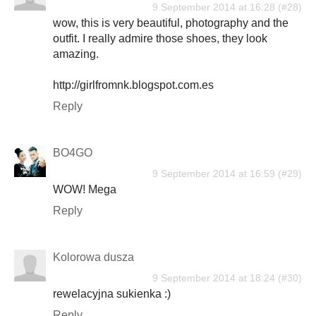
9 September 2014 at 16:28
wow, this is very beautiful, photography and the
outfit. I really admire those shoes, they look
amazing.
http://girlfromnk.blogspot.com.es
Reply
BO4GO
9 September 2014 at 16:59
WOW! Mega
Reply
Kolorowa dusza
9 September 2014 at 18:24
rewelacyjna sukienka :)
Reply