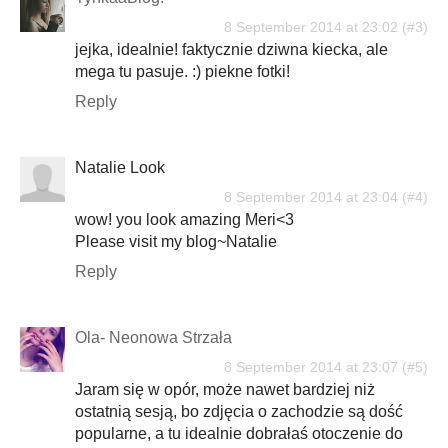
8 September 2014 at 23:02
jejka, idealnie! faktycznie dziwna kiecka, ale
mega tu pasuje. :) piekne fotki!
Reply
Natalie Look
8 September 2014 at 23:04
wow! you look amazing Meri<3
Please visit my blog~Natalie
Reply
Ola- Neonowa Strzała
8 September 2014 at 23:07
Jaram się w opór, może nawet bardziej niż
ostatnią sesją, bo zdjęcia o zachodzie są dość
popularne, a tu idealnie dobrałaś otoczenie do