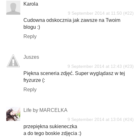
Karola
9 September 2014 at 11:50
Cudowna odskocznia jak zawsze na Twoim
blogu :)
Reply
Juszes
9 September 2014 at 12:43
Piękna sceneria zdjęć. Super wyglądasz w tej
fryzurze (:
Reply
Life by MARCELKA
9 September 2014 at 13:04
przepiękna sukieneczka
a do tego boskie zdjęcia :)