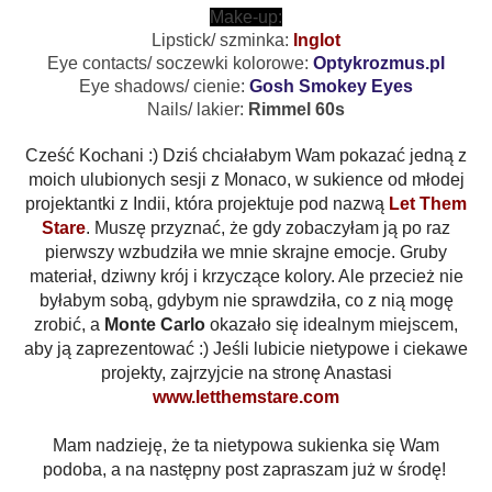
Make-up:
Lipstick/ szminka:
Inglot
Eye contacts/ soczewki kolorowe:
Optykrozmus.pl
Eye shadows/ cienie:
Gosh Smokey Eyes
Nails/ lakier:
Rimmel 60s
Cześć Kochani :) Dziś chciałabym Wam pokazać jedną z
moich ulubionych sesji z Monaco, w sukience od młodej
projektantki z Indii, która projektuje pod nazwą
Let Them
Stare
. Muszę przyznać, że gdy zobaczyłam ją po raz
pierwszy wzbudziła we mnie skrajne emocje. Gruby
materiał, dziwny krój i krzyczące kolory. Ale przecież nie
byłabym sobą,
gdybym nie sprawdziła, co z nią mogę
zrobić, a
Monte Carlo
okazało się idealnym miejscem,
aby ją zaprezentować :) Jeśli lubicie nietypowe i ciekawe
projekty, zajrzyjcie na stronę Anastasi
www.letthemstare.com
Mam nadzieję, że ta nietypowa sukienka się Wam
podoba, a na następny post zapraszam już w środę!