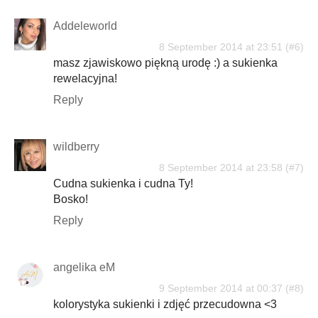
Addeleworld
8 September 2014 at 23:51
masz zjawiskowo piękną urodę :) a sukienka
rewelacyjna!
Reply
wildberry
8 September 2014 at 23:58
Cudna sukienka i cudna Ty!
Bosko!
Reply
angelika eM
9 September 2014 at 00:37
kolorystyka sukienki i zdjęć przecudowna <3