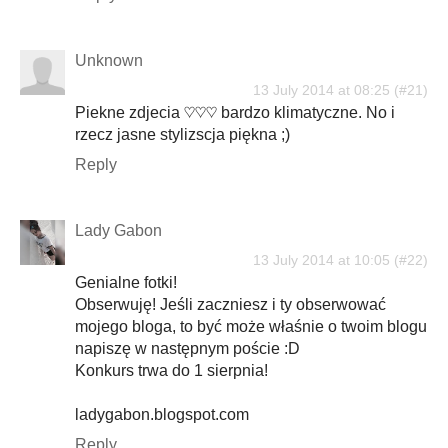
Unknown
13 July 2014 at 08:25
Piekne zdjecia ♡♡♡ bardzo klimatyczne. No i
rzecz jasne stylizscja piękna ;)
Reply
Lady Gabon
13 July 2014 at 10:05
Genialne fotki!
Obserwuję! Jeśli zaczniesz i ty obserwować
mojego bloga, to być może właśnie o twoim blogu
napiszę w następnym poście :D
Konkurs trwa do 1 sierpnia!
ladygabon.blogspot.com
Reply