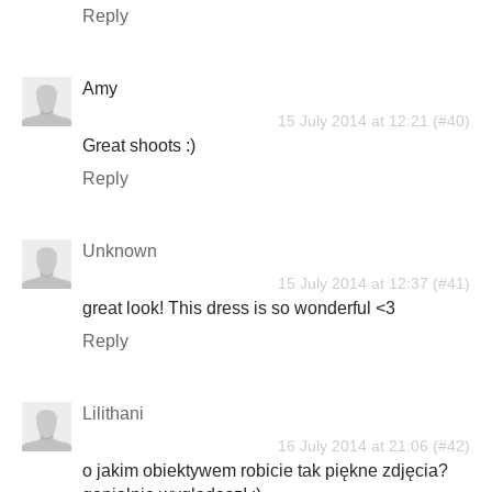
Reply
Amy
15 July 2014 at 12:21
Great shoots :)
Reply
Unknown
15 July 2014 at 12:37
great look! This dress is so wonderful <3
Reply
Lilithani
16 July 2014 at 21:06
o jakim obiektywem robicie tak piękne zdjęcia?