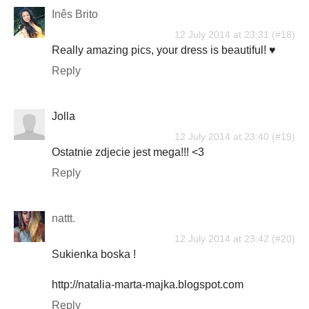
Inês Brito
12 July 2014 at 23:31
Really amazing pics, your dress is beautiful! ♥
Reply
Jolla
12 July 2014 at 23:40
Ostatnie zdjecie jest mega!!! <3
Reply
nattt.
12 July 2014 at 23:42
Sukienka boska !
http://natalia-marta-majka.blogspot.com
Reply