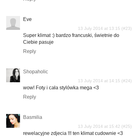
Eve
13 July 2014 at 13:15
Super klimat :) bardzo francuski, świetnie do
Ciebie pasuje
Reply
Shopaholic
13 July 2014 at 14:15
wow! Foty i cała stylówka mega <3
Reply
Basmilia
13 July 2014 at 15:42
rewelacyjne zdjecia !!! ten klimat cudownie <3