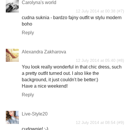
Carolyna's world
12 July 2014 at 00:38
cudna suknia - bardzo fajny outfit w stylu modern
boho
Reply
Alexandra Zakharova
12 July 2014 at 05:40
You look really wonderful in that chic dress, such
a pretty outfit turned out. I also like the
background, it just couldn't be better:)
Have a nice weekend!
Reply
Live-Style20
12 July 2014 at 08:54
cudownie! :-)