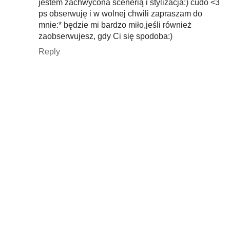
jestem zachwycona scenerią i stylizacja:) cudo <3
ps obserwuję i w wolnej chwili zapraszam do
mnie:* będzie mi bardzo miło,jeśli również
zaobserwujesz, gdy Ci się spodoba:)
Reply