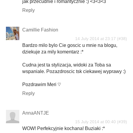
jak przecudnie i romantycznie :) <3<3<3
Reply
Camillie Fashion
14 July 2014 at 23:17
Bardzo milo bylo Cie goscic u mnie na blogu,
dziekuje za mily komentarz :*
Cudna jest ta stylizacja, widoki za Toba sa
wspaniale. Pozazdroscic tsk ciekawej wyprawy :)
Pozdrawim Meri ♡
Reply
AnnaANTJE
15 July 2014 at 00:40
WOW! Perfekcyjnie kochana! Buziaki :*