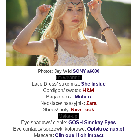
Photos: Jey Wild
SONY a6000
I'm wearing:
Lace Dress/ sukeinka:
She Inside
Cardigan/ sweter:
H&M
Bag/torebka:
Mohito
Necklace/ naszyjnik:
Zara
Shoes/ buty:
New Look
Make-up:
Eye shadows/ cienie:
GOSH Smokey Eyes
Eye contacts/ soczewki kolorowe:
Optykrozmus.pl
Mascara:
Clinique High Impact