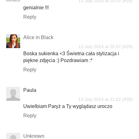
13 July 2014 at 20:52
genialnie !!!
Reply
Alice in Black
13 July 2014 at 20:57
Boska sukienka <3 Świetna cała stylizacja i
piękne zdjęcia :) Pozdrawiam :*
Reply
Paula
13 July 2014 at 21:02
Uwielbiam Paryż a Ty wyglądasz uroczo
Reply
Unknown