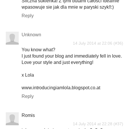
Śliczna sukienka! Z tymi butami całości idealnie
wpasowuje sie jak dla mnie w paryski szyk!!:)
Reply
Unknown
14 July 2014 at 22:06
You know what?
I just found your blog and immediately fell in love.
Love your style and just everything!
x Lola
www.introducingiamlola.blogspot.co.at
Reply
Romis
14 July 2014 at 22:28