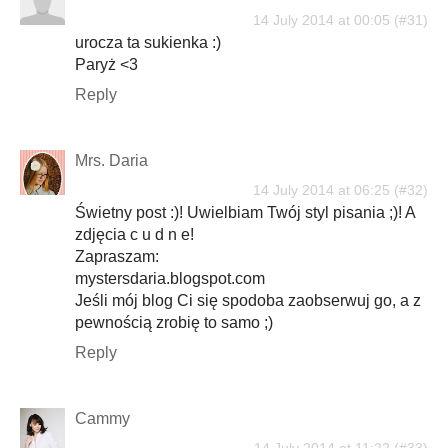
14 July 2014 at 00:05
urocza ta sukienka :)
Paryż <3
Reply
Mrs. Daria
14 July 2014 at 06:25
Świetny post :)! Uwielbiam Twój styl pisania ;)! A
zdjęcia c u d n e!
Zapraszam:
mystersdaria.blogspot.com
Jeśli mój blog Ci się spodoba zaobserwuj go, a z
pewnością zrobię to samo ;)
Reply
Cammy