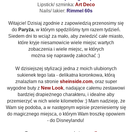
Lipstick/ szminka:
Art Deco
Nails/ lakier:
Rimmel 60s
Witajcie! Dzisiaj zgodnie z zapowiedzią przenosimy się
do
Paryża
, w którym spędziliśmy tym razem tydzień.
Siedem dni to wciąż za mało, aby zwiedzić całe miasto,
które kryje niesamowicie wiele miejsc wartych
zobaczenia i wiele miejsc, w których
można się naprawdę zakochać :)
W dzisiejszej stylizacji jedna z moich ulubionych
sukienek tego lata - delikatna koronkowa, którą
znalazłam na stronie
sheinside.com
, oraz super
wygodne buty z
New Look
, nadające całemu zestawowi
bardziej drapieżnego charakteru, i idealne aby
przemierzyć w nich wiele kilometrów :) Mam nadzieję, że
Wam się podoba, a w następnym wpisie przeniesiemy się
do magicznego miejsca, o którym Wam troszkę opowiem
- do Disneylandu!