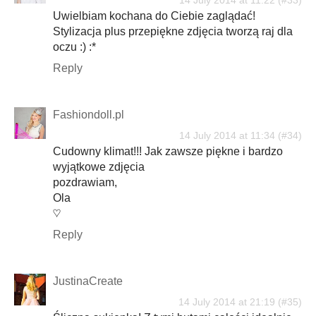
14 July 2014 at 11:22
Uwielbiam kochana do Ciebie zaglądać!
Stylizacja plus przepiękne zdjęcia tworzą raj dla
oczu :) :*
Reply
Fashiondoll.pl
14 July 2014 at 11:34
Cudowny klimat!!! Jak zawsze piękne i bardzo
wyjątkowe zdjęcia
pozdrawiam,
Ola
♡
Reply
JustinaCreate
14 July 2014 at 21:19