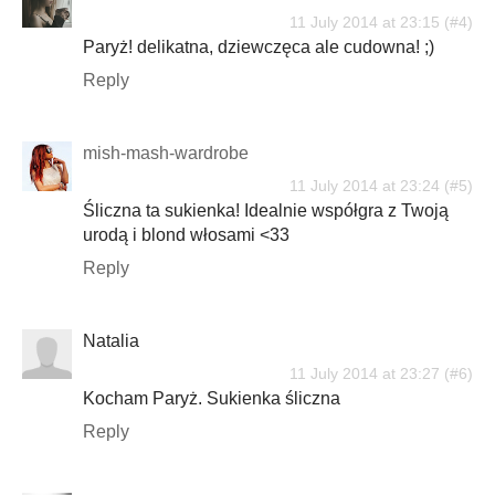
11 July 2014 at 23:15
Paryż! delikatna, dziewczęca ale cudowna! ;)
Reply
mish-mash-wardrobe
11 July 2014 at 23:24
Śliczna ta sukienka! Idealnie współgra z Twoją
urodą i blond włosami <33
Reply
Natalia
11 July 2014 at 23:27
Kocham Paryż. Sukienka śliczna
Reply