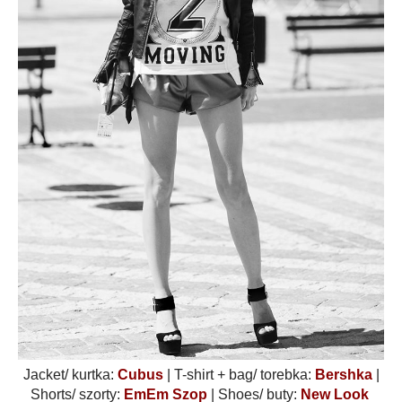
Jacket/ kurtka:
Cubus
| T-shirt + bag/ torebka:
Bershka
|
Shorts/ szorty:
EmEm Szop
| Shoes/ buty:
New Look