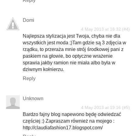
Reply
Domi
4 May 2013 at 18:32
Najlepsza stylizacja jest Twoja, chyba nie dla
wszystkich jest moda ;)Tam gdzie są 3 zdjęcia w
rządku, to przeraża mnie strój środkowej pani z
paskiem na głowie, bo optyczne wrażenie
sprawia jakby ramion nie miała albo była w
dziwnym kołnierzu.
Reply
Unknown
4 May 2013 at 19:16
Bardzo fajny blog napewono będę odwiedzać
częściej :) Zapraszam również na mojego :
http://claudiafashion17.blogspot.com/