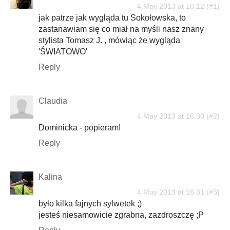
4 May 2013 at 16:12
jak patrze jak wygląda tu Sokołowska, to
zastanawiam się co miał na myśli nasz znany
stylista Tomasz J. , mówiąc że wygląda
'ŚWIATOWO'
Reply
Claudia
4 May 2013 at 16:30
Dominicka - popieram!
Reply
Kalina
4 May 2013 at 16:31
było kilka fajnych sylwetek ;)
jesteś niesamowicie zgrabna, zazdroszczę ;P