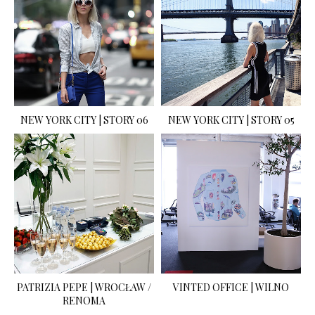
NEW YORK CITY | STORY 06
NEW YORK CITY | STORY 05
PATRIZIA PEPE | WROCŁAW /
VINTED OFFICE | WILNO
RENOMA