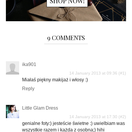
SHOP NOW!
9 COMMENTS
ika901
14 January 2013 at 09:36
Miałaś piękny makijaż i włosy :)
Reply
Little Glam Dress
14 January 2013 at 17:30
genialne foty:) jesteście świetne :) uwielbiam was
wszystkie razem i każda z osobna;) hihi