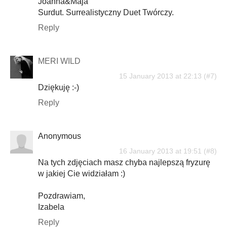
Joanna&Maja
Surdut. Surrealistyczny Duet Twórczy.
Reply
MERI WILD
15 January 2013 at 22:13
Dziękuję :-)
Reply
Anonymous
16 January 2013 at 19:51
Na tych zdjęciach masz chyba najlepszą fryzurę
w jakiej Cie widziałam :)
Pozdrawiam,
Izabela
Reply