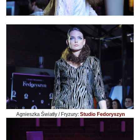
Agnieszka Światły /
Fryzury:
Studio Fedoryszyn