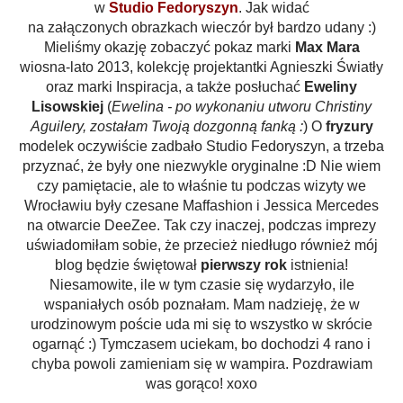
w
Studio Fedoryszyn
. Jak widać
na załączonych obrazkach wieczór był bardzo udany :)
Mieliśmy okazję zobaczyć pokaz marki
Max Mara
wiosna-lato 2013, kolekcję projektantki Agnieszki Światły
oraz marki Inspiracja, a także posłuchać
Eweliny
Lisowskiej
(
Ewelina - po wykonaniu utworu Christiny
Aguilery, zostałam Twoją dozgonną fanką :
) O
fryzury
modelek oczywiście zadbało Studio Fedoryszyn, a trzeba
przyznać, że były one niezwykle oryginalne :D Nie wiem
czy pamiętacie, ale to właśnie tu podczas wizyty we
Wrocławiu były czesane Maffashion i Jessica Mercedes
na otwarcie DeeZee. Tak czy inaczej, podczas imprezy
uświadomiłam sobie, że przecież niedługo również mój
blog będzie świętował
pierwszy rok
istnienia!
Niesamowite, ile w tym czasie się wydarzyło, ile
wspaniałych osób poznałam. Mam nadzieję, że w
urodzinowym poście uda mi się to wszystko w skrócie
ogarnąć :) Tymczasem uciekam, bo dochodzi 4 rano i
chyba powoli zamieniam się w wampira. Pozdrawiam
was gorąco! xoxo