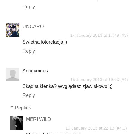
Reply
UNCARO
14 January 2013 at 17:49
Świetna fotorelacja ;)
Reply
Anonymous
15 January 2013 at 19:03
Skąd sukienka? Wyglądasz zjawiskowo! ;)
Reply
Replies
MERI WILD
15 January 2013 at 22:13