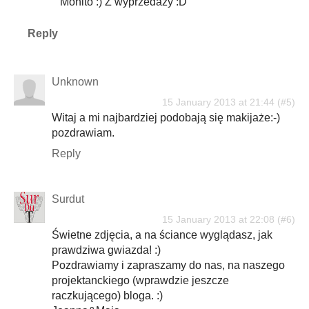
Mohito :) Z wyprzedaży :D
Reply
Unknown
15 January 2013 at 21:44
Witaj a mi najbardziej podobają się makijaże:-)
pozdrawiam.
Reply
Surdut
15 January 2013 at 22:08
Świetne zdjęcia, a na ściance wyglądasz, jak
prawdziwa gwiazda! :)
Pozdrawiamy i zapraszamy do nas, na naszego
projektanckiego (wprawdzie jeszcze
raczkującego) bloga. :)