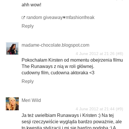
ahh wow!
random giveaway♥mfashionfreak
Reply
madame-chocolate.blogspot.com
4 June 2012 at 21:26
Pokochałam Kirsten od momentu obejrzenia filmu
The Runaways z nią w roli głównej.
cudowny film, cudowna aktoraka <3
Reply
Meri Wild
4 June 2012 at 21:44
Ja też uwielbiam Runaways i Kristen :) Na tej
sesji rzeczywiście wygląda bardzo poważnie, ale
to kwestia stylizacji i mi się bardzo podoba :) A