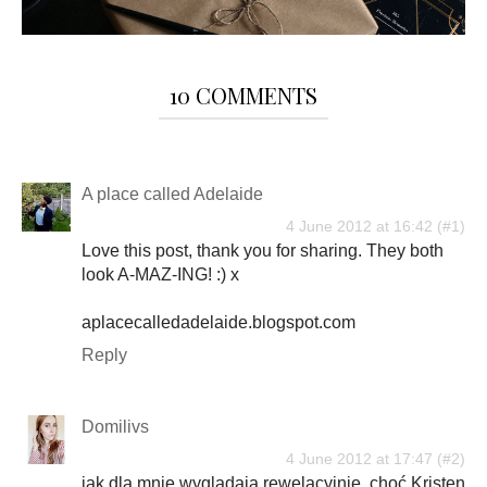
10 COMMENTS
A place called Adelaide
4 June 2012 at 16:42
Love this post, thank you for sharing. They both
look A-MAZ-ING! :) x
aplacecalledadelaide.blogspot.com
Reply
Domilivs
4 June 2012 at 17:47
jak dla mnie wyglądają rewelacyjnie, choć Kristen