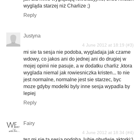
wygląda starzej niż Charlize ;)
Reply
Justyna
4 June 2012 at 18:19
mi sie ta sesja nie podoba, wygladaja jak czarne
wdowy, co jakos ani do jednej ani do drugiej w
mojej opinii nie pasuje, a w dodatku charliz ,ktora
wyglada niemal jak rowiesniczka kristen... to nie
jest normalne, normalne jest sie starzec, byc
moze gdyby modelki byly inne sesja wypadla by
lepiej
Reply
Fairy
4 June 2012 at 18:34
tez mi sie ta sesja podoba, lubie obydwie aktorki:)