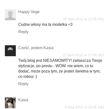
Happy Vege
26 April 2012 at 22:05
Cudne włosy ma ta modelka <3
Reply
Cześć, jestem Kasia
27 April 2012 at 17:58
Twój blog jest NIESAMOWITY! zwłaszcza Twoje
stylizacje, po prostu - WOW. nie wiem, co tu
dodać, może poza tym, że jesteś świetna w tym,
co robisz :)
Reply
Kasia
8 May 2012 at 15:45