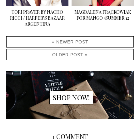
TORI PRAVER BY NACHO
MAGDALENA FRĄCKOWIAK
RICCI / HARPER’S BAZAAR
FOR MANGO /SUMMER 12
ARGENTINA
« NEWER POST
OLDER POST »
SHOP NOW!
1 COMMENT